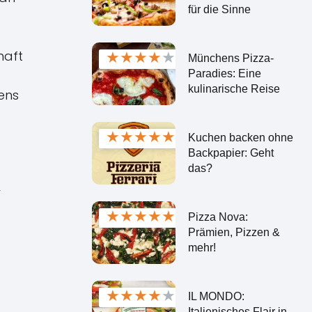
für die Sinne
★
★
★
★
★
haft
Münchens Pizza-
Paradies: Eine
kulinarische Reise
ens
★
★
★
★
★
Kuchen backen ohne
Backpapier: Geht
das?
r
★
★
★
★
★
Pizza Nova:
Prämien, Pizzen &
mehr!
★
★
★
★
★
IL MONDO:
Italienisches Flair in